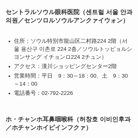
セントラルソウル眼科医院（센트럴 서울 안과
의원／センツロルソウルアンクァイウォン）
住所：ソウル特別市龍山区二村路224 2階（서
울 용산구 이촌로 224 2층／ソウルトッピョルシ
ヨンサング イチョンロ224 2チュン）
アクセス：漢川ショッピングセンター2階
営業時間：平日 9：30～18：00、土 9：30
～14：00
電話番号：02-792-2226
ホ・チャンホ耳鼻咽喉科（허창호 이비인후과
／ホチャンホイビインフクァ）