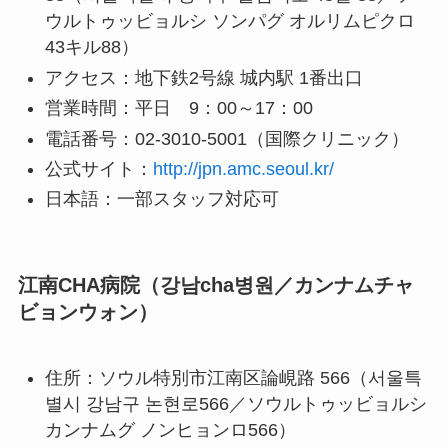
ウルトゥッビョルシ ソンパグ オルリムピクロ
43キル88）
アクセス：地下鉄2号線 城内駅 1番出口
営業時間：平日 9：00～17：00
電話番号：02-3010-5001（国際クリニック）
公式サイト：
http://jpn.amc.seoul.kr/
日本語：一部スタッフ対応可
江南CHA病院（강남cha병원／カンナムチャ
ビョンウォン）
住所：ソウル特別市江南区論峴路 566（서울특
별시 강남구 논현로566／ソウルトゥッビョルシ
カンナムグ ノンヒョンロ566）