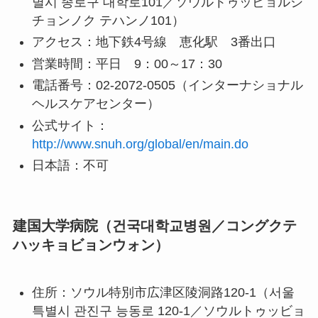
별시 종로구 대학로101／ソウルトゥッビョルシ
チョンノク テハンノ101）
アクセス：地下鉄4号線 恵化駅 3番出口
営業時間：平日 9：00～17：30
電話番号：02-2072-0505（インターナショナル
ヘルスケアセンター）
公式サイト：
http://www.snuh.org/global/en/main.do
日本語：不可
建国大学病院（건국대학교병원／コングクテ
ハッキョビョンウォン）
住所：ソウル特別市広津区陵洞路120-1（서울
특별시 관진구 능동로 120-1／ソウルトゥッビョ