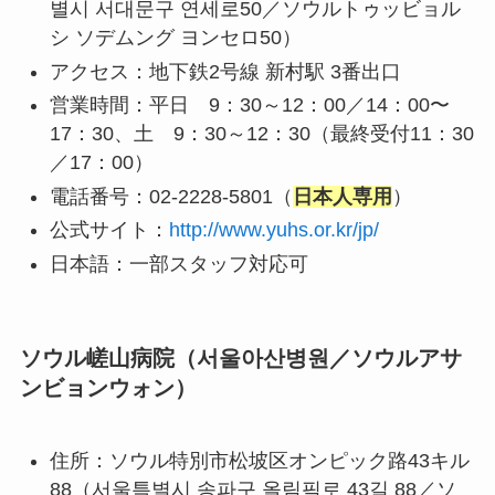
별시 서대문구 연세로50／ソウルトゥッビョル
シ ソデムング ヨンセロ50）
アクセス：地下鉄2号線 新村駅 3番出口
営業時間：平日 9：30～12：00／14：00〜
17：30、土 9：30～12：30（最終受付11：30
／17：00）
電話番号：02-2228-5801（
日本人専用
）
公式サイト：
http://www.yuhs.or.kr/jp/
日本語：一部スタッフ対応可
ソウル嵯山病院（서울아산병원／ソウルアサ
ンビョンウォン）
住所：ソウル特別市松坡区オンピック路43キル
88（서울특별시 송파구 올림픽로 43길 88／ソ