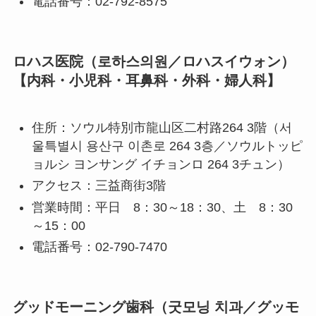
電話番号：02-792-8575
ロハス医院（로하스의원／ロハスイウォン）
【内科・小児科・耳鼻科・外科・婦人科】
住所：ソウル特別市龍山区二村路264 3階（서
울특별시 용산구 이촌로 264 3층／ソウルトッピ
ョルシ ヨンサング イチョンロ 264 3チュン）
アクセス：三益商街3階
営業時間：平日 8：30～18：30、土 8：30
～15：00
電話番号：02-790-7470
グッドモーニング歯科（굿모닝 치과／グッモ