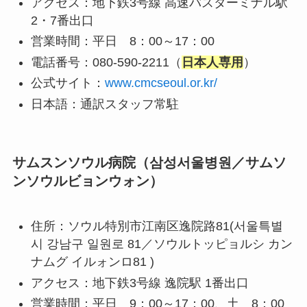
アクセス：地下鉄3号線 高速バスターミナル駅
2・7番出口
営業時間：平日 8：00～17：00
電話番号：080-590-2211（
日本人専用
）
公式サイト：
www.cmcseoul.or.kr/
日本語：通訳スタッフ常駐
サムスンソウル病院（삼성서울병원／サムソ
ンソウルビョンウォン）
住所：ソウル特別市江南区逸院路81(서울특별
시 강남구 일원로 81／ソウルトッピョルシ カン
ナムグ イルォンロ81 )
アクセス：地下鉄3号線 逸院駅 1番出口
営業時間：平日 9：00～17：00、土 8：00