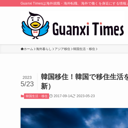
Guanxi Timesは海外就職・海外転職、海外で働くを身近にす
ホーム
海外暮らし
アジア移住
韓国生活・移住
韓国移住！韓国で移住生活
2023
5/23
新）
2017-09-14
2023-05-23
韓国生活・移住