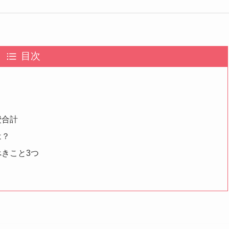
目次
費合計
は？
きこと3つ