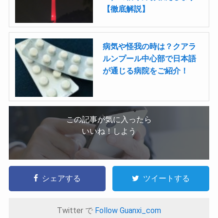
【徹底解説】
病気や怪我の時は？クアラ
ルンプール中心部で日本語
が通じる病院をご紹介！
この記事が気に入ったら
いいね！しよう
シェアする
ツイートする
Twitter で
Follow Guanxi_com