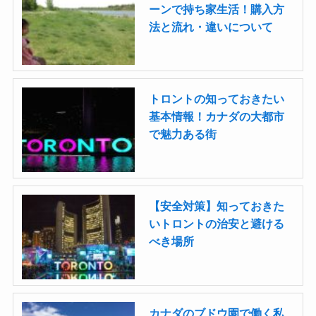
ーンで持ち家生活！購入方
法と流れ・違いについて
トロントの知っておきたい
基本情報！カナダの大都市
で魅力ある街
【安全対策】知っておきた
いトロントの治安と避ける
べき場所
カナダのブドウ園で働く私