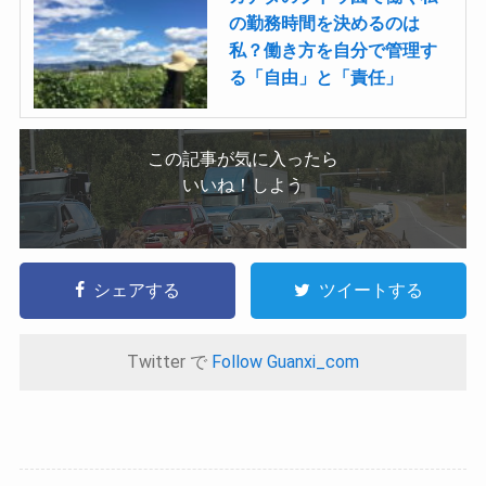
の勤務時間を決めるのは
私？働き方を自分で管理す
る「自由」と「責任」
この記事が気に入ったら
いいね！しよう
シェアする
ツイートする
Twitter で
Follow Guanxi_com