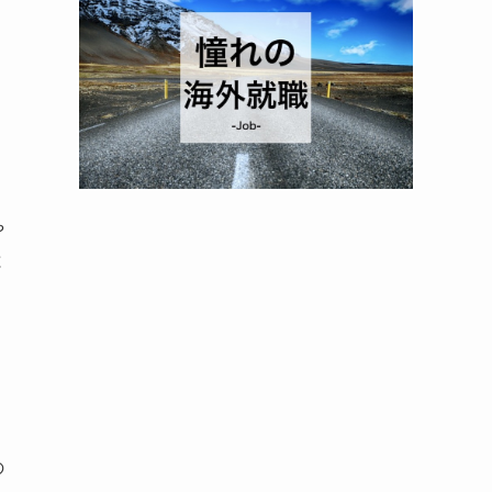
や
と
の