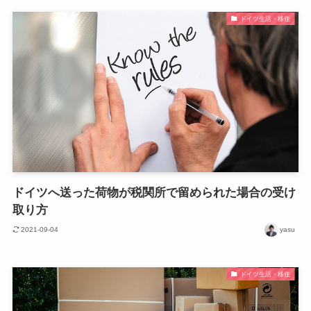
ドイツ生活・移住
ドイツへ送った荷物が税関所で留められた場合の受け
取り方
2021-09-04
yasu
ドイツ生活・移住