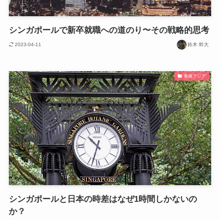
シンガポールで新卒就職への道のり〜その戦略的思考
2023-04-11
鈴木 幹大
東南アジア
シンガポールと日本の時差はなぜ1時間しかないの
か？