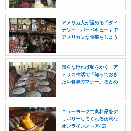
アメリカ人が認める「ダイ
ナソー・バーベキュー」で
アメリカンな食事をしよう
知らなければ恥をかく！ア
メリカ生活で「知っておき
たい食事のマナー」まとめ
ニューヨークで食料品をデ
リバリーしてくれる便利な
オンラインストア4選