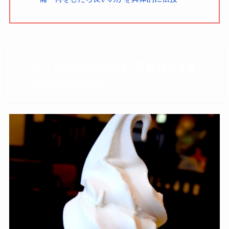
アメリカ人の食生活1. 朝昼晩と3食ソ
ーダが欠かせない