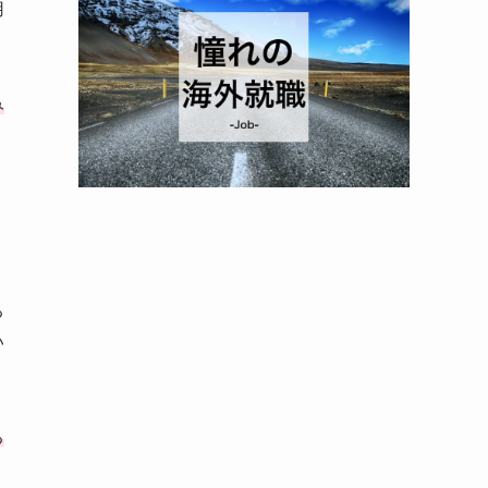
用
み
る
い
る