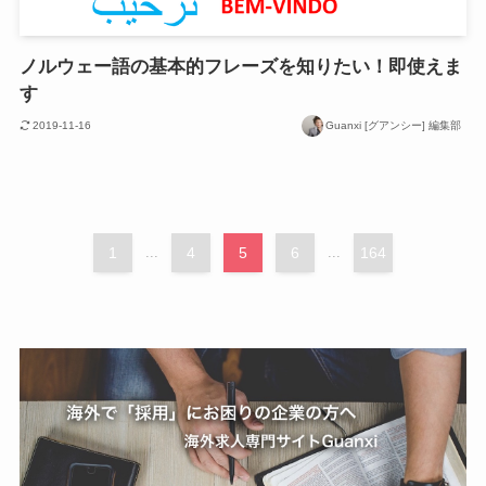
ノルウェー語の基本的フレーズを知りたい！即使えま
す
2019-11-16
Guanxi [グアンシー] 編集部
1
...
4
5
6
...
164